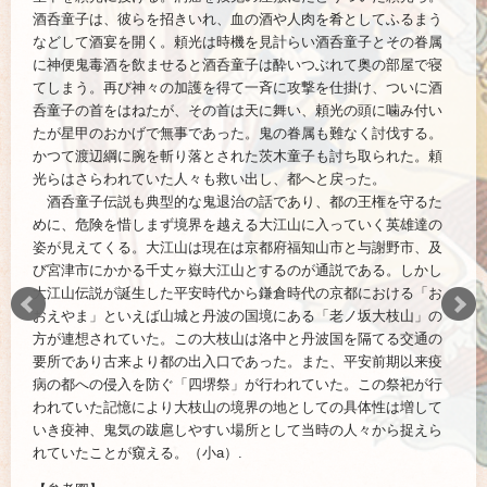
酒呑童子は、彼らを招きいれ、血の酒や人肉を肴としてふるまう
などして酒宴を開く。頼光は時機を見計らい酒呑童子とその眷属
に神便鬼毒酒を飲ませると酒呑童子は酔いつぶれて奥の部屋で寝
てしまう。再び神々の加護を得て一斉に攻撃を仕掛け、ついに酒
呑童子の首をはねたが、その首は天に舞い、頼光の頭に噛み付い
たが星甲のおかげで無事であった。鬼の眷属も難なく討伐する。
かつて渡辺綱に腕を斬り落とされた茨木童子も討ち取られた。頼
光らはさらわれていた人々も救い出し、都へと戻った。
酒呑童子伝説も典型的な鬼退治の話であり、都の王権を守るた
めに、危険を惜しまず境界を越える大江山に入っていく英雄達の
姿が見えてくる。大江山は現在は京都府福知山市と与謝野市、及
び宮津市にかかる千丈ヶ嶽大江山とするのが通説である。しかし
大江山伝説が誕生した平安時代から鎌倉時代の京都における「お
おえやま」といえば山城と丹波の国境にある「老ノ坂大枝山」の
方が連想されていた。この大枝山は洛中と丹波国を隔てる交通の
要所であり古来より都の出入口であった。また、平安前期以来疫
病の都への侵入を防ぐ「四堺祭」が行われていた。この祭祀が行
われていた記憶により大枝山の境界の地としての具体性は増して
いき疫神、鬼気の跋扈しやすい場所として当時の人々から捉えら
れていたことが窺える。（小a）.