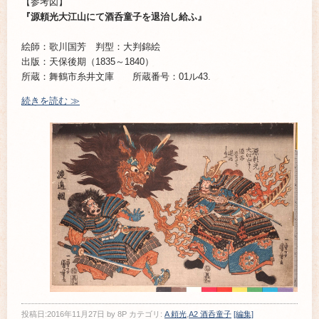
【参考図】
『源頼光大江山にて酒呑童子を退治し給ふ』
絵師：歌川国芳 判型：大判錦絵
出版：天保後期（1835～1840）
所蔵：舞鶴市糸井文庫 所蔵番号：01ル43.
続きを読む ≫
投稿日:
2016年11月27日
by
8P
カテゴリ:
A 頼光
,
A2 酒呑童子
[編集]