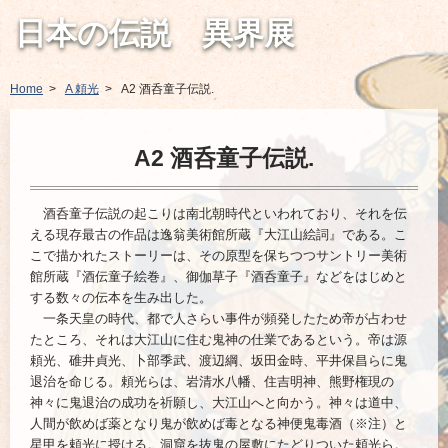
日本の伝説 異界展
Home
A 頼光
A2 酒呑童子伝説.
A2 酒呑童子伝説.
酒呑童子伝説の起こりは南北朝時代といわれており、それを伝
える現存最古の作品は逸翁美術館所蔵『大江山絵詞』である。こ
こで描かれたストーリーは、その原型を保ちつつサントリー美術
館所蔵『酒伝童子絵巻』、御伽草子『酒呑童子』などをはじめと
する数々の伝本を生み出した。
一条天皇の時代、都で人さらい事件が頻発したため帝が占わせ
たところ、それは大江山に住む鬼神の仕業であるという。帝は源
頼光、碓井貞光、卜部季武、渡辺綱、坂田金時、平井保昌らに鬼
退治を命じる。頼光らは、岩清水八幡、住吉明神、熊野権現の
神々に鬼退治の成功を祈願し、大江山へと向かう。神々は道中、
人間が飲めば薬となり鬼が飲めば毒となる神便鬼毒酒（※注）と
星甲を頼光に授ける。洞窟を抜鬼の屋敷にたどりついた頼光ら。