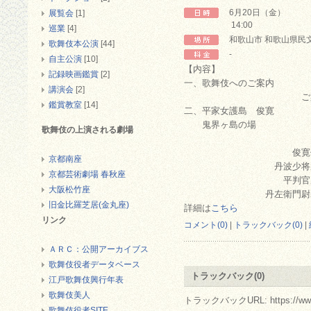
6月20日（金）
展覧会
[1]
14:00
巡業
[4]
和歌山市 和歌山県民
歌舞伎本公演
[44]
-
自主公演
[10]
【内容】
記録映画鑑賞
[2]
一、歌舞伎へのご案内
講演会
[2]
ご案内 坂
鑑賞教室
[14]
二、平家女護島 俊寛
鬼界ヶ島の場
歌舞伎の上演される劇場
俊寛僧都 
京都南座
丹波少将成経 
京都芸術劇場 春秋座
平判官康頼 
大阪松竹座
丹左衛門尉基康
旧金比羅芝居(金丸座)
詳細は
こちら
リンク
コメント(0)
|
トラックバック(0)
|
ＡＲＣ：公開アーカイブス
歌舞伎役者データベース
トラックバック(0)
江戸歌舞伎興行年表
歌舞伎美人
トラックバックURL: https://www.arc.
歌舞伎役者SITE