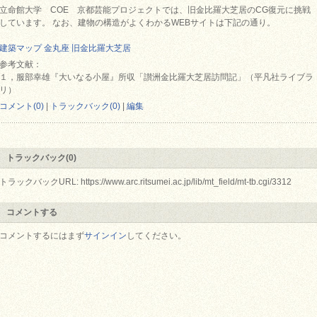
立命館大学 COE 京都芸能プロジェクトでは、旧金比羅大芝居のCG復元に挑戦
しています。 なお、建物の構造がよくわかるWEBサイトは下記の通り。
建築マップ 金丸座 旧金比羅大芝居
参考文献：
１，服部幸雄『大いなる小屋』所収「讃洲金比羅大芝居訪問記」（平凡社ライブラ
リ）
コメント(0)
|
トラックバック(0)
|
編集
トラックバック(0)
トラックバックURL: https://www.arc.ritsumei.ac.jp/lib/mt_field/mt-tb.cgi/3312
コメントする
コメントするにはまず
サインイン
してください。