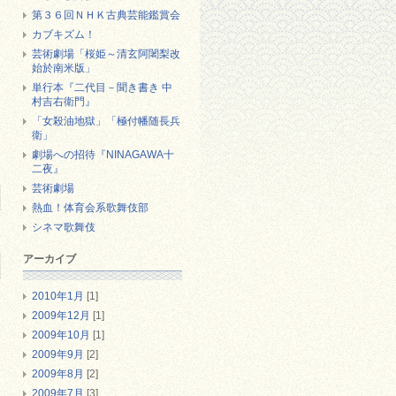
第３６回ＮＨＫ古典芸能鑑賞会
カブキズム！
芸術劇場「桜姫～清玄阿闍梨改
始於南米版」
単行本『二代目－聞き書き 中
村吉右衛門』
「女殺油地獄」「極付幡随長兵
衛」
劇場への招待『NINAGAWA十
二夜』
芸術劇場
熱血！体育会系歌舞伎部
シネマ歌舞伎
アーカイブ
2010年1月
[1]
2009年12月
[1]
2009年10月
[1]
2009年9月
[2]
2009年8月
[2]
2009年7月
[3]