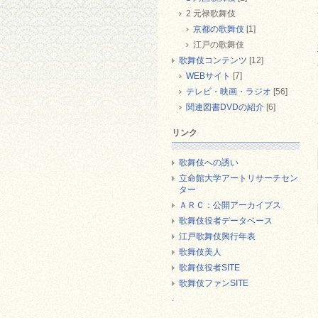
2 元禄歌舞伎
京都の歌舞伎
[1]
江戸の歌舞伎
歌舞伎コンテンツ
[12]
WEBサイト
[7]
テレビ・映画・ラジオ
[56]
関連図書DVDの紹介
[6]
リンク
歌舞伎への誘い
立命館大学アートリサーチセン
ター
ＡＲＣ：公開アーカイブス
歌舞伎役者データベース
江戸歌舞伎興行年表
歌舞伎美人
歌舞伎役者SITE
歌舞伎ファンSITE
.