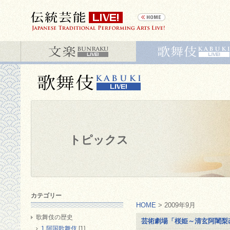
トピックス
カテゴリー
HOME
> 2009年9月
歌舞伎の歴史
芸術劇場「桜姫～清玄阿闍梨
1 阿国歌舞伎
[1]