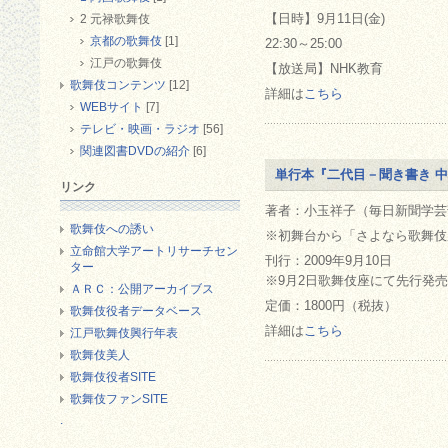
【日時】9月11日(金)
2 元禄歌舞伎
京都の歌舞伎
[1]
22:30～25:00
江戸の歌舞伎
【放送局】NHK教育
歌舞伎コンテンツ
[12]
詳細は
こちら
WEBサイト
[7]
テレビ・映画・ラジオ
[56]
関連図書DVDの紹介
[6]
単行本『二代目－聞き書き 
リンク
著者：小玉祥子（毎日新聞学芸
歌舞伎への誘い
※初舞台から「さよなら歌舞伎
立命館大学アートリサーチセン
刊行：2009年9月10日
ター
※9月2日歌舞伎座にて先行発売
ＡＲＣ：公開アーカイブス
定価：1800円（税抜）
歌舞伎役者データベース
詳細は
こちら
江戸歌舞伎興行年表
歌舞伎美人
歌舞伎役者SITE
歌舞伎ファンSITE
.