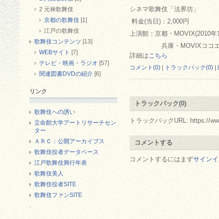
シネマ歌舞伎「法界坊」
2 元禄歌舞伎
京都の歌舞伎
[1]
料金(当日)：2,000円
江戸の歌舞伎
上演館：京都・MOVIX(2010年
歌舞伎コンテンツ
[13]
兵庫・MOVIXココエ尼崎(2
WEBサイト
[7]
詳細は
こちら
テレビ・映画・ラジオ
[57]
コメント(0)
|
トラックバック(0)
|
関連図書DVDの紹介
[6]
リンク
トラックバック(0)
歌舞伎への誘い
トラックバックURL: https://www.arc.
立命館大学アートリサーチセン
ター
ＡＲＣ：公開アーカイブス
コメントする
歌舞伎役者データベース
コメントするにはまず
サインイ
江戸歌舞伎興行年表
歌舞伎美人
歌舞伎役者SITE
歌舞伎ファンSITE
.