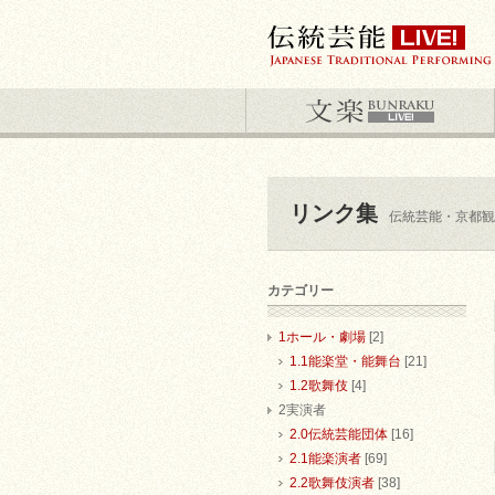
リンク集
伝統芸能・京都観
カテゴリー
1ホール・劇場
[2]
1.1能楽堂・能舞台
[21]
1.2歌舞伎
[4]
2実演者
2.0伝統芸能団体
[16]
2.1能楽演者
[69]
2.2歌舞伎演者
[38]