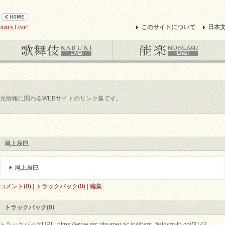
このサイトについて
日本
光情報に関わるWEBサイトのリンク集です。
尾上辰巳
尾上辰巳
コメント(0)
|
トラックバック(0)
|
編集
トラックバック(0)
トラックバックURL: https://www.arc.ritsumei.ac.jp/lib/mt_field/mt-tb.cgi/3143