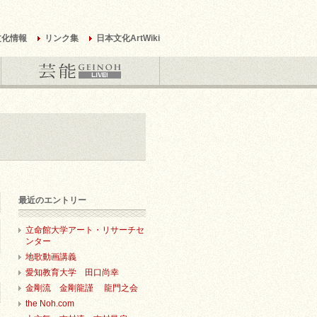
文化情報
リンク集
日本文化ArtWiki
最近のエントリー
立命館大学アート・リサーチセ
ンター
地歌動画講義
愛知教育大学 田口尚幸
金剛流 金剛龍謹 龍門之会
the Noh.com