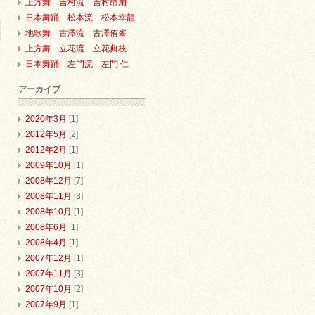
上方舞 吉村流 吉村昂扇
日本舞踊 松本流 松本幸龍
地歌舞 古澤流 古澤侑峯
上方舞 立花流 立花典枝
日本舞踊 左門流 左門 仁
アーカイブ
2020年3月
[1]
2012年5月
[2]
2012年2月
[1]
2009年10月
[1]
2008年12月
[7]
2008年11月
[3]
2008年10月
[1]
2008年6月
[1]
2008年4月
[1]
2007年12月
[1]
2007年11月
[3]
2007年10月
[2]
2007年9月
[1]