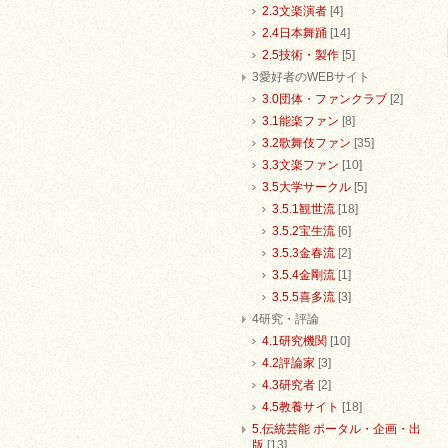
2.3文楽演者
[4]
2.4日本舞踊
[14]
2.5技術・製作
[5]
3愛好者のWEBサイト
3.0団体・ファンクラブ
[2]
3.1能楽ファン
[8]
3.2歌舞伎ファン
[35]
3.3文楽ファン
[10]
3.5大学サークル
[5]
3.5.1観世流
[18]
3.5.2宝生流
[6]
3.5.3金春流
[2]
3.5.4金剛流
[1]
3.5.5喜多流
[3]
4研究・評論
4.1研究機関
[10]
4.2評論家
[3]
4.3研究者
[2]
4.5教養サイト
[18]
5.伝統芸能 ポータル・企画・出
版
[13]