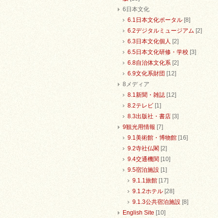
6日本文化
6.1日本文化ポータル
[8]
6.2デジタルミュージアム
[2]
6.3日本文化個人
[2]
6.5日本文化研修・学校
[3]
6.8自治体文化系
[2]
6.9文化系財団
[12]
8メディア
8.1新聞・雑誌
[12]
8.2テレビ
[1]
8.3出版社・書店
[3]
9観光用情報
[7]
9.1美術館・博物館
[16]
9.2寺社仏閣
[2]
9.4交通機関
[10]
9.5宿泊施設
[1]
9.1.1旅館
[17]
9.1.2ホテル
[28]
9.1.3公共宿泊施設
[8]
English Site
[10]