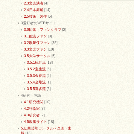
2.3文楽演者
[4]
2.4日本舞踊
[14]
2.5技術・製作
[5]
3愛好者のWEBサイト
3.0団体・ファンクラブ
[2]
3.1能楽ファン
[8]
3.2歌舞伎ファン
[35]
3.3文楽ファン
[10]
3.5大学サークル
[5]
3.5.1観世流
[18]
3.5.2宝生流
[6]
3.5.3金春流
[2]
3.5.4金剛流
[1]
3.5.5喜多流
[3]
4研究・評論
4.1研究機関
[10]
4.2評論家
[3]
4.3研究者
[2]
4.5教養サイト
[18]
5.伝統芸能 ポータル・企画・出
版
[13]