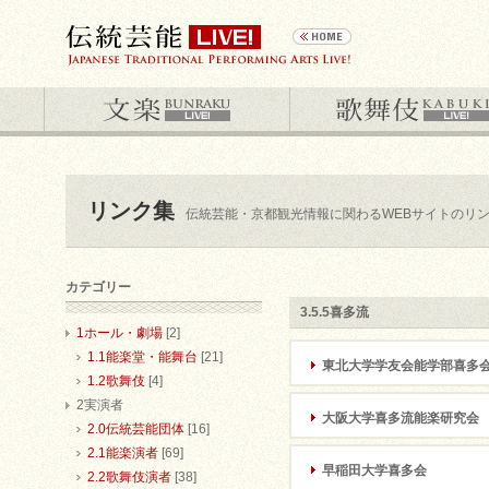
リンク集
伝統芸能・京都観光情報に関わるWEBサイトのリ
カテゴリー
3.5.5喜多流
1ホール・劇場
[2]
1.1能楽堂・能舞台
[21]
東北大学学友会能学部喜多
1.2歌舞伎
[4]
2実演者
大阪大学喜多流能楽研究会
2.0伝統芸能団体
[16]
2.1能楽演者
[69]
早稲田大学喜多会
2.2歌舞伎演者
[38]