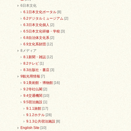
6日本文化
6.1日本文化ポータル
[8]
6.2デジタルミュージアム
[2]
6.3日本文化個人
[2]
6.5日本文化研修・学校
[3]
6.8自治体文化系
[2]
6.9文化系財団
[12]
8メディア
8.1新聞・雑誌
[12]
8.2テレビ
[1]
8.3出版社・書店
[3]
9観光用情報
[7]
9.1美術館・博物館
[16]
9.2寺社仏閣
[2]
9.4交通機関
[10]
9.5宿泊施設
[1]
9.1.1旅館
[17]
9.1.2ホテル
[28]
9.1.3公共宿泊施設
[8]
English Site
[10]