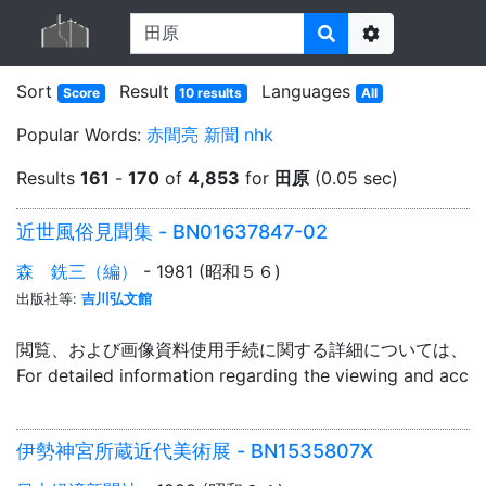
Options
Sort
Result
Languages
Score
10 results
All
Popular Words:
赤間亮
新聞
nhk
Results
161
-
170
of
4,853
for
田原
(0.05 sec)
近世風俗見聞集 - BN01637847-02
森 銑三（編）
- 1981 (昭和５６)
出版社等:
吉川弘文館
閲覧、および画像資料使用手続に関する詳細については、「
For detailed information regarding the viewing and acce
伊勢神宮所蔵近代美術展 - BN1535807X