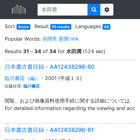
Options
Sort
Result
Languages
Score
10 results
All
Popular Words:
赤間亮
新聞
nhk
Results
31
-
34
of
34
for
水田潤
(1.24 sec)
日本書古書目録 - AA12438296-80
臨川書店（編）
- 2001 (平成１３)
出版社等:
臨川書店
閲覧、および画像資料使用手続に関する詳細については、「
For detailed information regarding the viewing and acce
日本書古書目録 - AA12438296-81