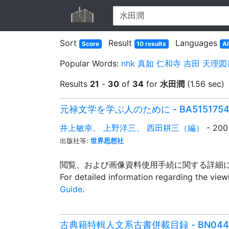
Sort
Result
Languages
Score
10 results
Al
Popular Words:
nhk
真如
仁和寺
吉田
天理図
Results
21
-
30
of
34
for
水田潤
(1.56 sec)
元禄文学を学ぶ人のために - BA5151754
井上敏幸、 上野洋三、 西田耕三（編）
- 20
出版社等:
世界思想社
閲覧、および画像資料使用手続に関する詳細
For detailed information regarding the vie
Guide
.
古典籍特輯人文系古書併載目録 - BN0446