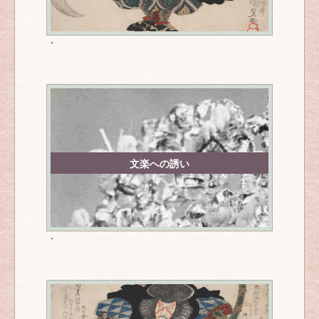
・
文楽への誘い
・