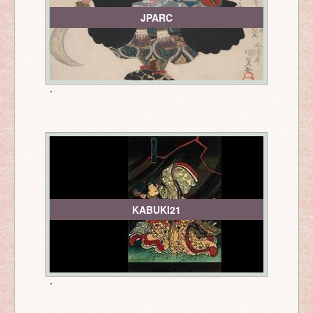
JPARC
・
KABUKI21
・