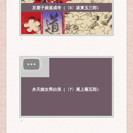
京鹿子娘道成寺（〈5〉坂東玉三郎）
・
弁天娘女男白浪（〈7〉尾上菊五郎）
・