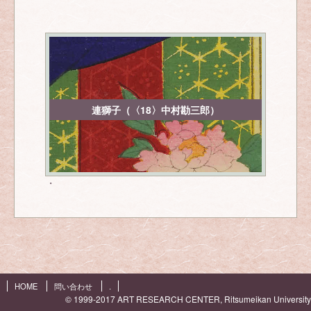
連獅子（〈18〉中村勘三郎）
・
HOME
問い合わせ
.
© 1999-2017 ART RESEARCH CENTER, Ritsumeikan University