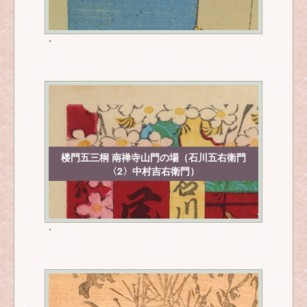
・
楼門五三桐 南禅寺山門の場（石川五右衛門
〈2〉中村吉右衛門）
・