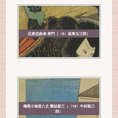
忍夜恋曲者 将門（〈5〉坂東玉三郎）
・
梅雨小袖昔八丈 髪結新三（〈18〉中村勘三
郎）