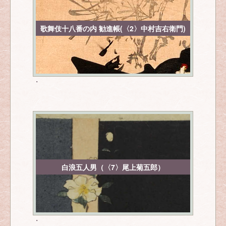
歌舞伎十八番の内 勧進帳(〈2〉中村吉右衛門)
・
白浪五人男（〈7〉尾上菊五郎）
・