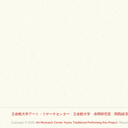
立命館大学アート・リサーチセンター
|
立命館大学 赤間研究室
|
関西経済
Copyright © 2006-
Art Research Center
,
Kyoto Traditional Performing Arts Project
, Ritsum