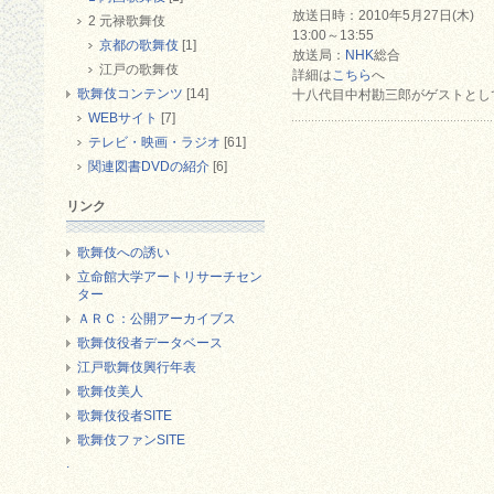
放送日時：2010年5月27日(木)
2 元禄歌舞伎
13:00～13:55
京都の歌舞伎
[1]
放送局：
NHK
総合
江戸の歌舞伎
詳細は
こちら
へ
歌舞伎コンテンツ
[14]
十八代目中村勘三郎がゲストとし
WEBサイト
[7]
テレビ・映画・ラジオ
[61]
関連図書DVDの紹介
[6]
リンク
歌舞伎への誘い
立命館大学アートリサーチセン
ター
ＡＲＣ：公開アーカイブス
歌舞伎役者データベース
江戸歌舞伎興行年表
歌舞伎美人
歌舞伎役者SITE
歌舞伎ファンSITE
.