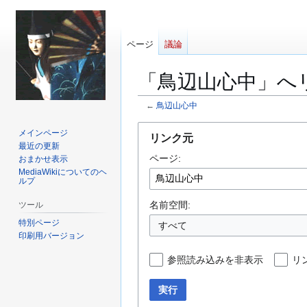
ページ
議論
「鳥辺山心中」へ
←
鳥辺山心中
ナ
検
メインページ
リンク元
ビ
索
最近の更新
ページ:
ゲ
に
おまかせ表示
MediaWikiについてのヘ
ー
移
ルプ
シ
動
ョ
名前空間:
ツール
ン
特別ページ
すべて
に
印刷用バージョン
移
参照読み込みを非表示
リ
動
実行