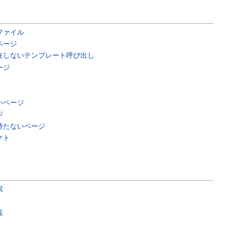
ファイル
ページ
在しないテンプレート呼び出し
ージ
いページ
ジ
持たないページ
クト
索
覧