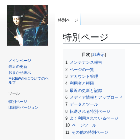
特別ページ
特別ページ
ナ
検
目次
ビ
索
メインページ
1
メンテナンス報告
ゲ
に
最近の更新
2
ページの一覧
ー
移
おまかせ表示
3
アカウント管理
MediaWikiについてのヘ
シ
動
ルプ
4
利用者と権限
ョ
5
最近の更新と記録
ン
ツール
6
メディア情報とアップロード
に
特別ページ
7
データとツール
移
印刷用バージョン
8
転送される特別ページ
動
9
よく利用されているページ
10
ページツール
11
その他の特別ページ