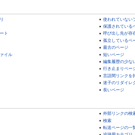
リ
使われていない
保護されている
ート
呼び出し先が存
孤立しているペ
最古のページ
ァイル
短いページ
編集履歴の少な
行き止まりペー
言語間リンクを
迷子のリダイレ
長いページ
外部リンクの検
検索
転送ページの一
追跡用カテゴリ