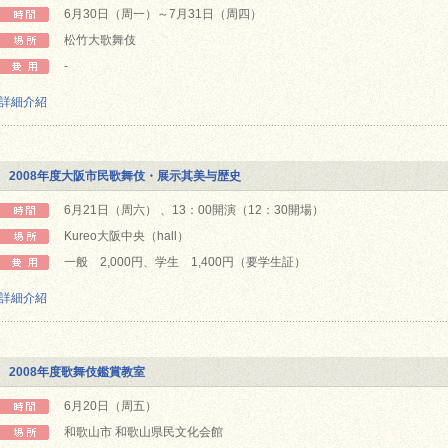
6月30日（周一）～7月31日（周四）
松竹大歌舞伎
-
詳細介紹
2008年度大阪市民歌舞伎・展示其美与歴史
6月21日（周六） 、13：00開演（12：30開場）
Kureo大阪中央（hall）
一般 2,000円、学生 1,400円（要学生証）
詳細介紹
2008年度歌舞伎鑑賞教室
6月20日（周五）
和歌山市 和歌山県民文化会館