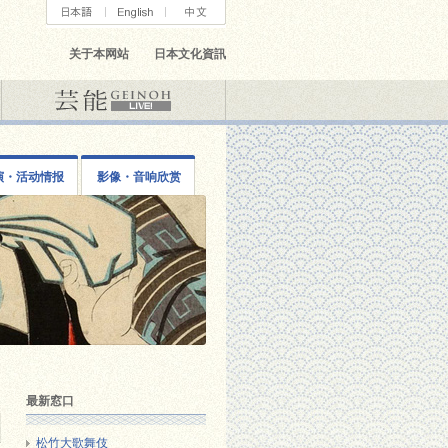
关于本网站
日本文化資訊
演・活动情报
影像・音响欣赏
最新窓口
松竹大歌舞伎