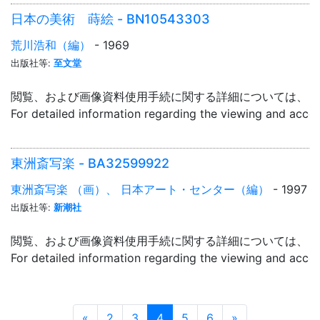
日本の美術 蒔絵 - BN10543303
荒川浩和（編）
- 1969
出版社等:
至文堂
閲覧、および画像資料使用手続に関する詳細については、「
For detailed information regarding the viewing and acce
東洲斎写楽 - BA32599922
東洲斎写楽 （画）、 日本アート・センター（編）
- 1997
出版社等:
新潮社
閲覧、および画像資料使用手続に関する詳細については、「
For detailed information regarding the viewing and acce
Prev
Next
«
2
3
4
5
6
»