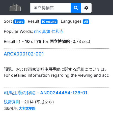
Options
Sort
Result
Languages
Score
10 results
All
Popular Words:
nhk
真如
仁和寺
Results
1
-
10
of
78
for
国立博物館
(0.73 sec)
ARCX000102-001
閲覧、および画像資料使用手続に関する詳細については、「
For detailed information regarding the viewing and acce
司馬江漢の錦絵 - AN00244454-126-01
浅野秀剛
- 2014 (平成２６)
出版社等:
大和文華館