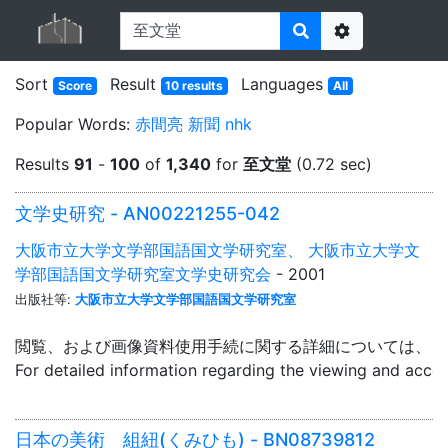
Options
Sort
Result
Languages
Score
10 results
All
Popular Words:
赤間亮
新聞
nhk
Results
91
-
100
of
1,340
for
至文堂
(0.72 sec)
文学史研究 - AN00221255-042
大阪市立大学文学部国語国文学研究室、 大阪市立大学文
学部国語国文学研究室文学史研究会
- 2001
出版社等:
大阪市立大学文学部国語国文学研究室
閲覧、および画像資料使用手続に関する詳細については、「
For detailed information regarding the viewing and acce
日本の美術 組紐(くみひも) - BN08739812