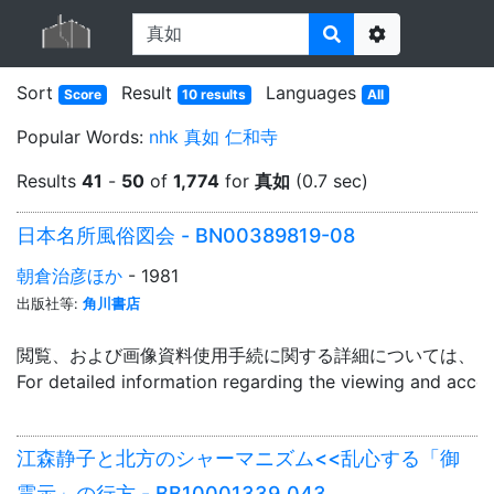
Options
Sort
Result
Languages
Score
10 results
All
Popular Words:
nhk
真如
仁和寺
Results
41
-
50
of
1,774
for
真如
(0.7 sec)
日本名所風俗図会 - BN00389819-08
朝倉治彦ほか
- 1981
出版社等:
角川書店
閲覧、および画像資料使用手続に関する詳細については、「
For detailed information regarding the viewing and acce
江森静子と北方のシャーマニズム<<乱心する「御
霊示」の行方 - BB10001339_043