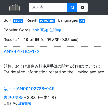
Options
Sort
Result
Languages
Score
10 results
All
Popular Words:
nhk
真如
仁和寺
Results
1
-
10
of
55
for
東大寺
(0.83 sec)
AN10017164-173
閲覧、および画像資料使用手続に関する詳細については、「
For detailed information regarding the viewing and acce
汲古 - AN00102788-049
古典研究会
- 2006 (平成１８)
出版社等:
汲古書院