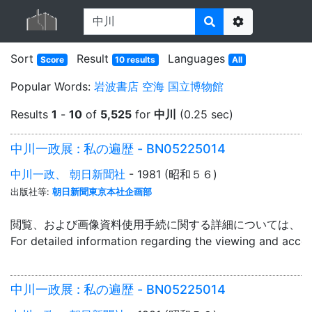
Options
Sort
Result
Languages
Score
10 results
All
Popular Words:
岩波書店
空海
国立博物館
Results
1
-
10
of
5,525
for
中川
(0.25 sec)
中川一政展 : 私の遍歴 - BN05225014
中川一政、 朝日新聞社
- 1981 (昭和５６)
出版社等:
朝日新聞東京本社企画部
閲覧、および画像資料使用手続に関する詳細については、「
For detailed information regarding the viewing and acce
中川一政展 : 私の遍歴 - BN05225014