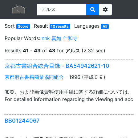
Options
Sort
Result
Languages
Score
10 results
All
Popular Words:
nhk
真如
仁和寺
Results
41
-
43
of
43
for
アルス
(2.32 sec)
京都古書組合総合目録 - BA54942621-10
京都府古書籍商業協同組合
- 1996 (平成０９)
閲覧、および画像資料使用手続に関する詳細については、「
For detailed information regarding the viewing and acce
BB01244067