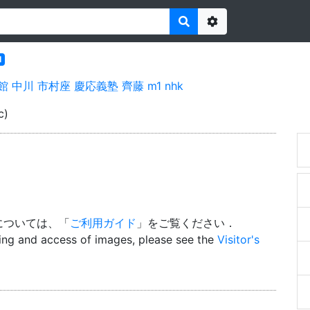
Options
l
館
中川
市村座
慶応義塾
齊藤
m1
nhk
c)
については、「
ご利用ガイド
」をご覧ください．
wing and access of images, please see the
Visitor's