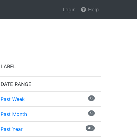
Login
Help
LABEL
DATE RANGE
6
Past Week
9
Past Month
43
Past Year