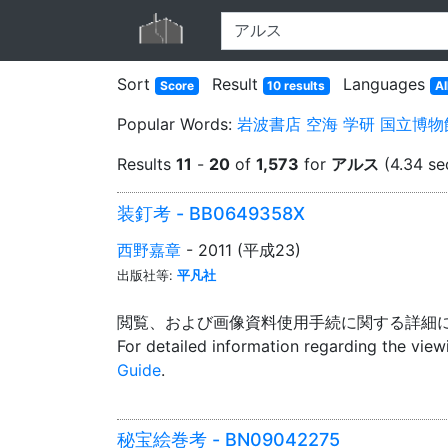
Sort
Result
Languages
Score
10 results
Al
Popular Words:
岩波書店
空海
学研
国立博物
Results
11
-
20
of
1,573
for
アルス
(4.34 se
装釘考 - BB0649358X
西野嘉章
- 2011 (平成23)
出版社等:
平凡社
閲覧、および画像資料使用手続に関する詳細
For detailed information regarding the vie
Guide
.
秘宝絵巻考 - BN09042275