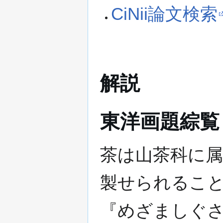
CiNii論文検索
解説
東洋画題綜覧
茶は山茶科に
製せられるこ
『めざましぐ