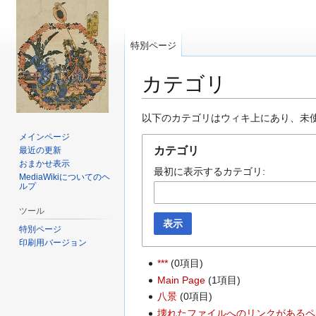
特別ページ
カテゴリ
ナ
検
以下のカテゴリはウィキ上にあり、未
ビ
索
メインページ
ゲ
に
カテゴリ
最近の更新
ー
移
おまかせ表示
最初に表示するカテゴリ:
MediaWikiについてのヘ
シ
動
ルプ
ョ
ン
ツール
表示
に
特別ページ
移
印刷用バージョン
動
***
(0項目)
Main Page
(1項目)
八景
(0項目)
壊れたファイルへのリンクがあるペ