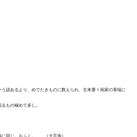
いう諺あるより、めでたきものに数えられ、古来屡々画家の筆端に
成るもの極めて多し。
多福に同じ。おふく。 （大言海）