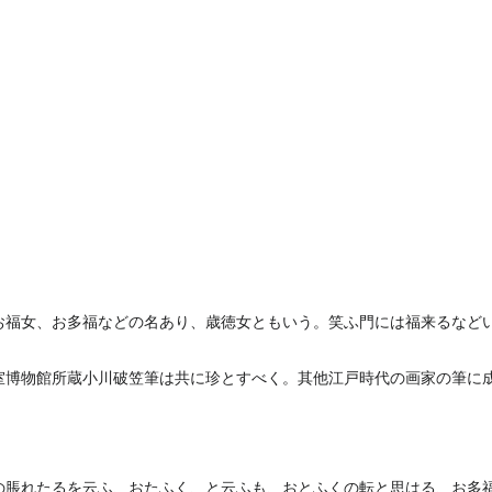
お福女、お多福などの名あり、歳徳女ともいう。笑ふ門には福来るなど
室博物館所蔵小川破笠筆は共に珍とすべく。其他江戸時代の画家の筆に
の脹れたるを云ふ、おたふく、と云ふも、おとふくの転と思はる、お