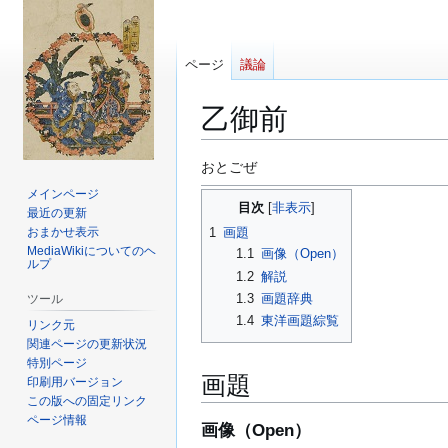
ページ
議論
乙御前
ナ
検
おとごぜ
ビ
索
メインページ
目次
ゲ
に
最近の更新
ー
移
おまかせ表示
1
画題
MediaWikiについてのヘ
1.1
画像（Open）
シ
動
ルプ
ョ
1.2
解説
ン
1.3
画題辞典
ツール
に
1.4
東洋画題綜覧
リンク元
移
関連ページの更新状況
特別ページ
動
画題
印刷用バージョン
この版への固定リンク
ページ情報
画像（Open）