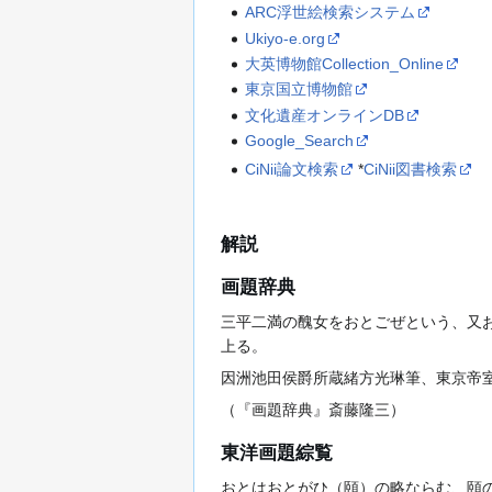
ARC浮世絵検索システム
Ukiyo-e.org
大英博物館Collection_Online
東京国立博物館
文化遺産オンラインDB
Google_Search
CiNii論文検索
*
CiNii図書検索
解説
画題辞典
三平二満の醜女をおとごぜという、又
上る。
因洲池田侯爵所蔵緒方光琳筆、東京帝
（『画題辞典』斎藤隆三）
東洋画題綜覧
おとはおとがひ（頤）の略ならむ、頤