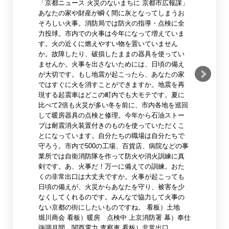
「京都ニュース 火災のないまちに 京都市広報課」
あなたの家や財産が瞬く間に灰となってしまうお
そろしい火事。消防局では防火の指導・点検に全
力投球。市内での火事は今年になって増えていま
す。火の近くに燃えやすい物を置いていません
か。故障したり、破損したままの器具を使ってい
ませんか。火事を出さないためには、日頃の備え
が大切です。もし地震が起こったら、あなたの家
ではすぐに火を消すことができますか。地震を再
現する起震車はどこの町内でも大モテです。夏に
比べて2倍も火災が多い冬を前に、市内各地を巡回
して暖房器具の点検と修理。今年から石油ストー
ブは耐震消火装置付きのものを使っていただくこ
とになっています。自分たちの職場は自分たちで
守ろう。市内で500の工場、百貨店、病院などの事
業所では自衛消防隊を作って防火や消火訓練に真
剣です。あ、火事だ！万一に備えての訓練。おた
くの非常出口は大丈夫ですか。火事が起こっても
日頃の備えが、火災からあなたを守り、被害を少
なくしてくれるのです。みんなで協力して火事の
ない京都の街にしたいものですね。 看板）土地
堀川商会 看板）暖房 点検中 上京消防署 幕）奉仕
強調月間 関西電力 査察車 看板）非常出口