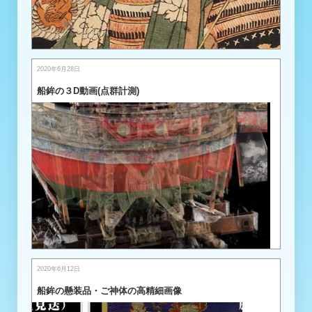
2020年6月28日
船鉾の３D動画(点群計測)
2020年6月12日
船鉾の懸装品・ご神体の高精細画像