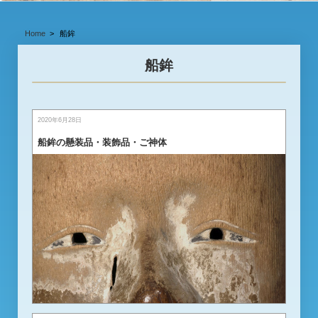
Home
船鉾
船鉾
2020年6月28日
船鉾の懸装品・装飾品・ご神体