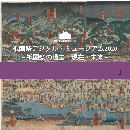
祇園祭デジタル・ミュージアム2020
－祇園祭の過去・現在・未来－