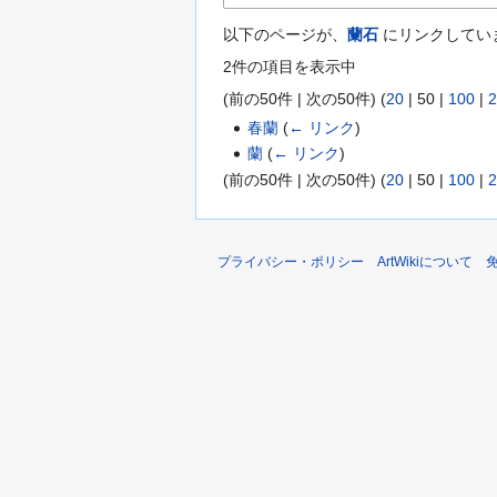
以下のページが、
蘭石
にリンクしてい
2件の項目を表示中
(
前の50件
|
次の50件
) (
20
|
50
|
100
|
2
春蘭
(
← リンク
)
蘭
(
← リンク
)
(
前の50件
|
次の50件
) (
20
|
50
|
100
|
2
プライバシー・ポリシー
ArtWikiについて