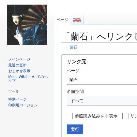
ページ
議論
「蘭石」へリンク
←
蘭石
ナ
検
メインページ
リンク元
ビ
索
最近の更新
ページ:
ゲ
に
おまかせ表示
MediaWikiについてのヘ
ー
移
ルプ
シ
動
ョ
名前空間:
ツール
ン
特別ページ
すべて
に
印刷用バージョン
移
参照読み込みを非表示
リ
動
実行