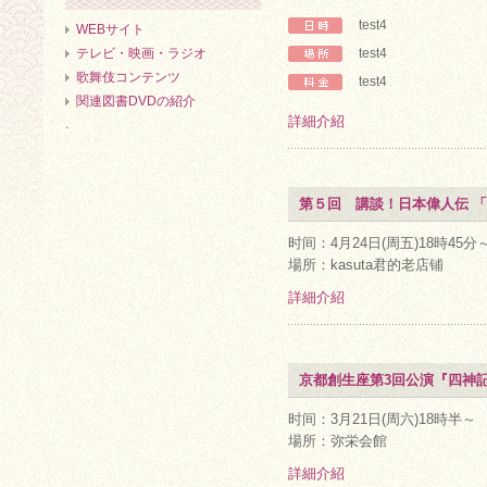
test4
WEBサイト
テレビ・映画・ラジオ
test4
歌舞伎コンテンツ
test4
関連図書DVDの紹介
詳細介紹
.
第５回 講談！日本偉人伝 
时间：4月24日(周五)18時45分
場所：kasuta君的老店铺
詳細介紹
京都創生座第3回公演『四神
时间：3月21日(周六)18時半～
場所：弥栄会館
詳細介紹