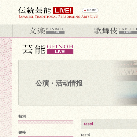
公演・活动情报
類別
test4
鍵接
test4