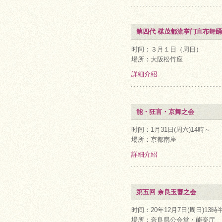
第四代 楳茂都流掌门宣布舞
时间：３月１日（周日）
場所：大阪松竹座
詳細介紹
能・狂言・京舞之会
时间：1月31日(周六)14時～
場所：京都南座
詳細介紹
第五回 奈良玉響之会
时间：20年12月7日(周日)13時
場所：奈良県公会堂・能楽厅