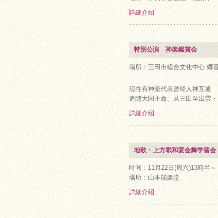
詳細介紹
特別公演 神楽鑑賞会
場所：三田市総合文化中心 郷
现在有神楽代表曾经人神互通
追随大国主命、从三田至出雲
詳細介紹
地歌・上方唄和宴会舞学習会 
时间：11月22日(周六)13時半～
場所：山本能楽堂
詳細介紹