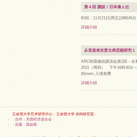
第４回 講談！日本偉人伝
时间：11月21日(周五)18時45
詳細介紹
从音楽来欣赏古典芸能研究１
ARC秋期連続講演会第2回－去
20日（周四） 下午16時30
的room 入場免费
詳細介紹
立命馆大学艺术研究中心
|
立命馆大学 赤间研究室
|
|
合作：关西经济连合会
|
|
后援：真如苑
|