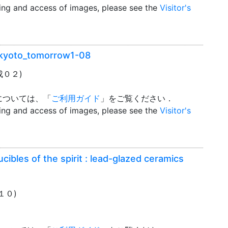
wing and access of images, please see the
Visitor's
o_tomorrow1-08
平成０２)
については、「
ご利用ガイド
」をご覧ください．
wing and access of images, please see the
Visitor's
f the spirit : lead-glazed ceramics
成１０)