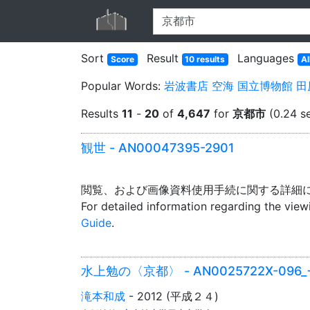
Sort
Result
Languages
Score
10 results
Al
Popular Words:
岩波書店
空海
国立博物館
田
Results
11
-
20
of
4,647
for
京都市
(0.24 s
観世 - AN00047395-2901
閲覧、および画像資料使用手続に関する詳細
For detailed information regarding the vie
Guide
.
水上勉の〈京都〉 - AN0025722X-096_
滝本和成
- 2012 (平成２４)