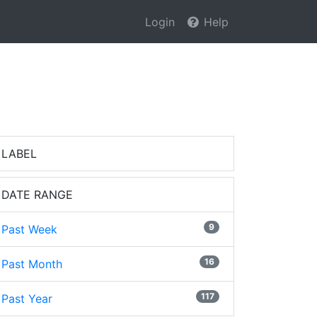
Login
Help
LABEL
DATE RANGE
9
Past Week
16
Past Month
117
Past Year