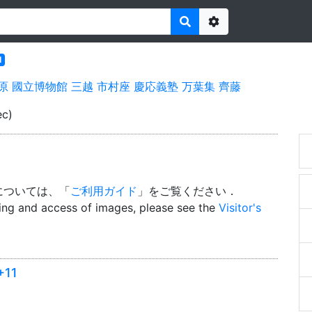
Options
l
原
國立博物館
三越
市村座
慶応義塾
万葉集
齊藤
ec)
については、「
ご利用ガイド
」をご覧ください．
wing and access of images, please see the
Visitor's
+11