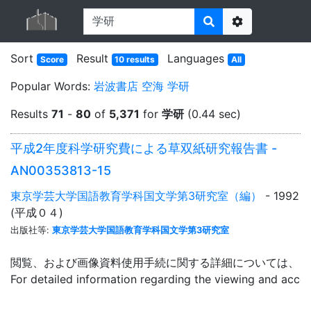
Options
Sort
Result
Languages
Score
10 results
All
Popular Words:
岩波書店
空海
学研
Results
71
-
80
of
5,371
for
学研
(0.44 sec)
平成2年度科学研究費による草双紙研究報告書 -
AN00353813-15
東京学芸大学国語教育学科国文学第3研究室（編）
- 1992
(平成０４)
出版社等:
東京学芸大学国語教育学科国文学第3研究室
閲覧、および画像資料使用手続に関する詳細については、「
For detailed information regarding the viewing and acce