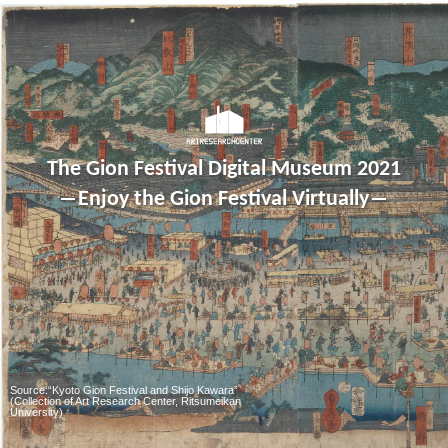
The Gion Festival Digital Museum 2021
―Enjoy the Gion Festival Virtually―
Source:“Kyoto Gion Festival and Shijo Kawara”
(Collection of Art Research Center, Ritsumeikan
University)