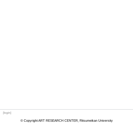
[login]
© Copyright ART RESEARCH CENTER, Ritsumeikan University