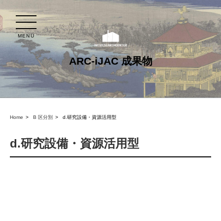
MENU
ARC-iJAC 成果物
Home
B 区分別
d.研究設備・資源活用型
d.研究設備・資源活用型