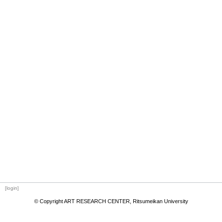
[login]
© Copyright ART RESEARCH CENTER, Ritsumeikan University