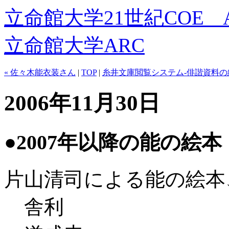
立命館大学21世紀COE 
立命館大学ARC
« 佐々木能衣装さん
|
TOP
|
糸井文庫閲覧システム-俳諧資料の紹
2006年11月30日
●2007年以降の能の絵本
片山清司による能の絵本、
舎利