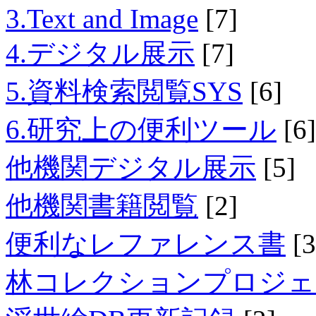
3.Text and Image
[7]
4.デジタル展示
[7]
5.資料検索閲覧SYS
[6]
6.研究上の便利ツール
[6]
他機関デジタル展示
[5]
他機関書籍閲覧
[2]
便利なレファレンス書
[3
林コレクションプロジェ