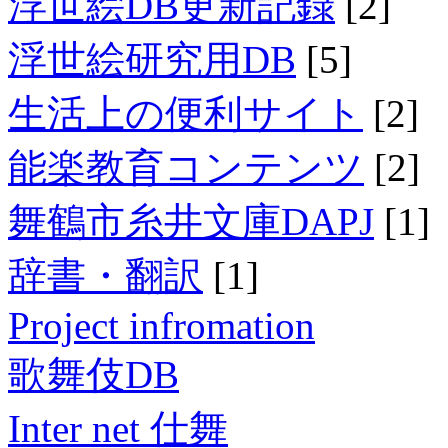
浮世絵DB更新記録
[2]
浮世絵研究用DB
[5]
生活上の便利サイト
[2]
能楽教育コンテンツ
[2]
舞鶴市糸井文庫DAPJ
[1]
辞書・翻訳
[1]
Project infromation
歌舞伎DB
Inter net 仕舞