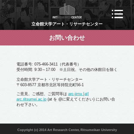
ART RESEARCH CENTE
メニ
立命館大学アート・リサーチセンター
お問い合わせ
電話番号: 075-466-3411（代表番号）
受付時間: 9:30～17:00
※土日祝、その他の休館日を除く
立命館大学アート・リサーチセンター
〒603-8577 京都市北区等持院北町56-1
ご意見、ご感想、ご質問等は
arc-jimu [at]
arc.ritsumei.ac.jp
(at を @に変えてください) にお問い合
わせ下さい。
Copyright (c) 2014 Art Research Center, Ritsumeikan University