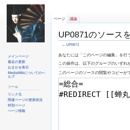
ページ
議論
UP0871のソース
←
UP0871
ナ
検
あなたには「このページの編集」を行
メインページ
ビ
索
最近の更新
この操作は、以下のグループのいずれ
ゲ
に
おまかせ表示
このページのソースの閲覧やコピーが
MediaWikiについてのヘ
ー
移
ルプ
シ
動
ョ
ツール
ン
リンク元
に
関連ページの更新状況
特別ページ
移
ページ情報
動