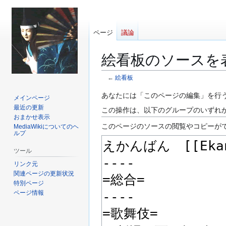
ページ
議論
絵看板のソースを
←
絵看板
ナ
検
あなたには「このページの編集」を行
メインページ
ビ
索
最近の更新
この操作は、以下のグループのいずれ
ゲ
に
おまかせ表示
このページのソースの閲覧やコピーが
MediaWikiについてのヘ
ー
移
ルプ
シ
動
ョ
ツール
ン
リンク元
に
関連ページの更新状況
特別ページ
移
ページ情報
動