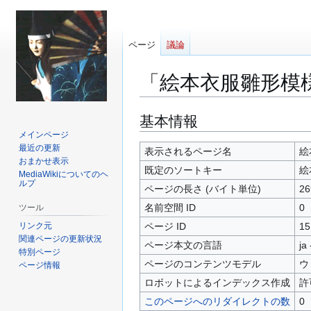
ページ
議論
「絵本衣服雛形模
ナ
検
基本情報
ビ
索
メインページ
最近の更新
ゲ
に
表示されるページ名
絵
おまかせ表示
ー
移
既定のソートキー
絵
MediaWikiについてのヘ
シ
動
ルプ
ページの長さ (バイト単位)
26
ョ
名前空間 ID
0
ツール
ン
に
リンク元
ページ ID
15
関連ページの更新状況
移
ページ本文の言語
ja
特別ページ
動
ページのコンテンツモデル
ウ
ページ情報
ロボットによるインデックス作成
許
このページへのリダイレクトの数
0