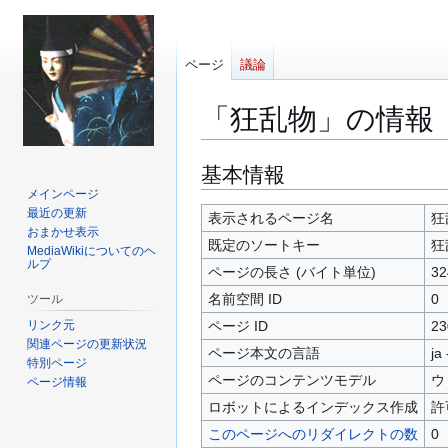
ページ
議論
「狂乱物」の情報
ナ
検
基本情報
ビ
索
メインページ
最近の更新
ゲ
に
表示されるページ名
狂
おまかせ表示
ー
移
既定のソートキー
狂
MediaWikiについてのヘ
シ
動
ルプ
ページの長さ (バイト単位)
32
ョ
名前空間 ID
0
ツール
ン
に
リンク元
ページ ID
23
関連ページの更新状況
移
ページ本文の言語
ja
特別ページ
動
ページのコンテンツモデル
ウ
ページ情報
ロボットによるインデックス作成
許
このページへのリダイレクトの数
0