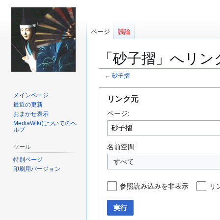
ページ
議論
「砂子摺」へリン
←
砂子摺
ナ
検
メインページ
リンク元
ビ
索
最近の更新
ページ:
ゲ
に
おまかせ表示
MediaWikiについてのヘ
ー
移
ルプ
シ
動
ョ
名前空間:
ツール
ン
特別ページ
すべて
に
印刷用バージョン
移
参照読み込みを非表示
リ
動
実行