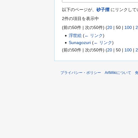
以下のページが、
砂子摺
にリンクして
2件の項目を表示中
(
前の50件
|
次の50件
) (
20
|
50
|
100
|
2
浮世絵
(
← リンク
)
Sunagozuri
(
← リンク
)
(
前の50件
|
次の50件
) (
20
|
50
|
100
|
2
プライバシー・ポリシー
ArtWikiについて