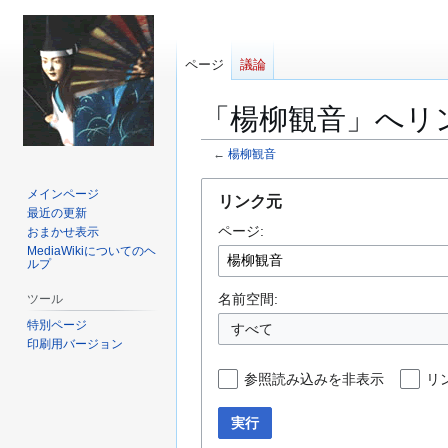
ページ
議論
「楊柳観音」へリ
←
楊柳観音
ナ
検
メインページ
リンク元
ビ
索
最近の更新
ページ:
ゲ
に
おまかせ表示
MediaWikiについてのヘ
ー
移
ルプ
シ
動
ョ
名前空間:
ツール
ン
特別ページ
すべて
に
印刷用バージョン
移
参照読み込みを非表示
リ
動
実行