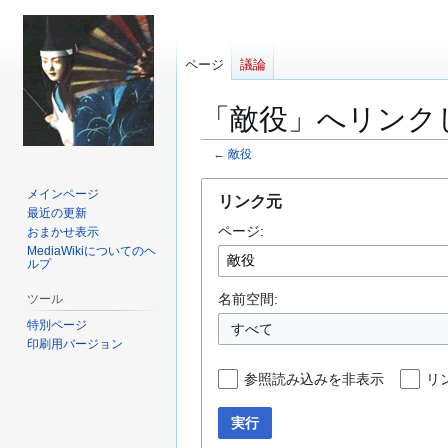
ページ
議論
「敵役」へリンク
←
敵役
ナ
検
メインページ
リンク元
ビ
索
最近の更新
ページ:
ゲ
に
おまかせ表示
MediaWikiについてのヘ
ー
移
ルプ
シ
動
ョ
名前空間:
ツール
ン
特別ページ
すべて
に
印刷用バージョン
移
参照読み込みを非表示
リ
動
実行