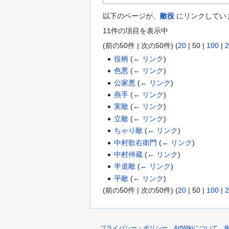
以下のページが、
敵役
にリンクしてい
11件の項目を表示中
(
前の50件
|
次の50件
) (
20
|
50
|
100
|
2
役柄
(
← リンク
)
色悪
(
← リンク
)
公家悪
(
← リンク
)
燕手
(
← リンク
)
実敵
(
← リンク
)
立敵
(
← リンク
)
ちゃり敵
(
← リンク
)
中村歌右衛門
(
← リンク
)
中村仲蔵
(
← リンク
)
半道敵
(
← リンク
)
平敵
(
← リンク
)
(
前の50件
|
次の50件
) (
20
|
50
|
100
|
2
プライバシー・ポリシー
ArtWikiについて