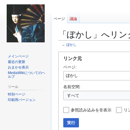
ページ
議論
「ぼかし」へリン
←
ぼかし
ナ
検
メインページ
リンク元
ビ
索
最近の更新
ページ:
ゲ
に
おまかせ表示
MediaWikiについてのヘ
ー
移
ルプ
シ
動
ョ
名前空間:
ツール
ン
特別ページ
すべて
に
印刷用バージョン
移
参照読み込みを非表示
リ
動
実行