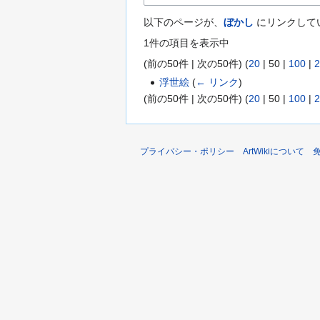
以下のページが、
ぼかし
にリンクして
1件の項目を表示中
(
前の50件
|
次の50件
) (
20
|
50
|
100
|
2
浮世絵
(
← リンク
)
(
前の50件
|
次の50件
) (
20
|
50
|
100
|
2
プライバシー・ポリシー
ArtWikiについて