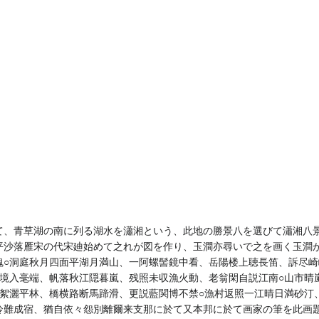
て、青草湖の南に列る湖水を瀟湘という、此地の勝景八を選びて瀟湘八
平沙落雁宋の代宋廸始めて之れが図を作り、玉澗亦尋いで之を画く玉澗
魂○洞庭秋月四面平湖月満山、一阿螺髻鏡中看、岳陽楼上聴長笛、訴尽崎
刹境入毫端、帆落秋江隠暮嵐、残照未収漁火動、老翁閑自説江南○山市晴
花絮灑平林、橋横路断馬蹄滑、更説藍関博不禁○漁村返照一江晴日満砂汀
冷難成宿、猶自依々怨別離爾来支那に於て又本邦に於て画家の筆を此画