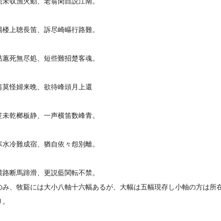
照未収漁火動、老翁閑自説江南。
陽楼上聴長笛、訴尽崎嶇行路難。
枯蕙死無尽処、短些難招楚客魂。
翁莫怪婦来晩、欲待峰頭月上還
笠未乾榔板静、一声横笛数峰青。
寒水冷難成宿、猶自依々怨別離。
横路断馬蹄滑、更説藍関転不禁。
のみ、牧谿には大小八軸十六幅あるが、大幅は五幅現存し小軸の方は所
り。