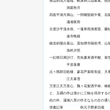
無辺刹境入毫端、帆落秋江隠暮嵐、残
洞庭秋月
四面平湖月満山、一阿螺髻鏡中看、岳
瀟湘夜雨
古渡沙平漲水痕、一蓬寒雨滴黄昏、蘭
遠寺晩鐘
鐘送斜陽出暮山、遥知煙寺隔前湾、山
漁村夕照
一紅晴日満沙汀、売魚書来酒半醒、簑
平居落雁
点々隋群旧処棲、蓼花芦葉暗長提、天
江天暮雪
万里江天万里心、飄々花絮洒平林、橋
と、玉礀の作は僅かに三軸を現存する
此の外、瀟湘八景の作主なもの左の通
啓書記筆 秋元子爵家旧蔵