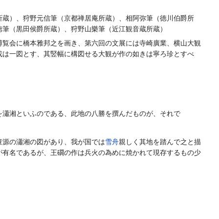
所蔵）、狩野元信筆（京都禅居庵所蔵）、相阿弥筆（徳川伯爵所
徳筆（黒田侯爵所蔵）、狩野山樂筆（近江観音蔵所蔵）
博覧会に橋本雅邦之を画き、第六回の文展には寺崎廣業、横山大観
或は一図とす、其竪幅に構図せる大観が作の如きは寧ろ珍とすべ
を瀟湘といふのである、此地の八勝を撰んだものが、それで
董源の瀟湘の図があり、我が国では
雪舟
親しく其地を踏んで之と描
が有名であるが、王礀の作は兵火の為めに焼かれて現存するもの少