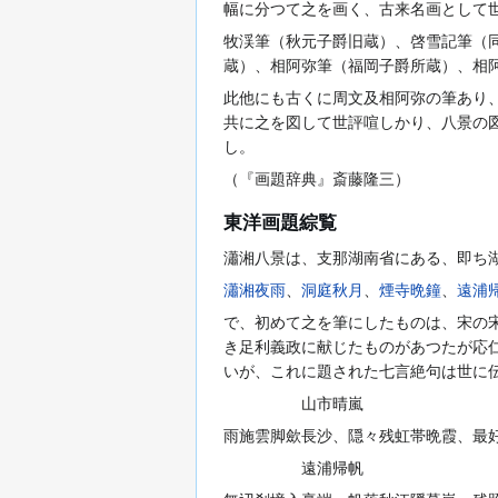
幅に分つて之を画く、古来名画として
牧渓筆（秋元子爵旧蔵）、啓雪記筆（
蔵）、相阿弥筆（福岡子爵所蔵）、相
此他にも古くに周文及相阿弥の筆あり
共に之を図して世評喧しかり、八景の
し。
（『画題辞典』斎藤隆三）
東洋画題綜覧
瀟湘八景は、支那湖南省にある、即ち
瀟湘夜雨
、
洞庭秋月
、
煙寺晩鐘
、
遠浦
で、初めて之を筆にしたものは、宋の
き足利義政に献じたものがあつたが応
いが、これに題された七言絶句は世に
山市晴嵐
雨施雲脚歛長沙、隠々残虹帯晩霞、最
遠浦帰帆