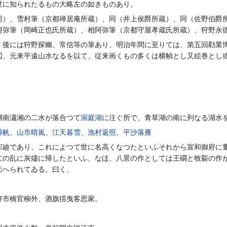
世に知られたるもの大略左の如きものあり。
同）、雪村筆（京都禅居庵所蔵）、同（井上侯爵所蔵）、同（佐野伯爵
阿弥筆（岡崎正也氏所蔵）、相阿弥筆（京都守屋孝蔵氏所蔵）、狩野永
、後には狩野探幽、常信等の筆あり、明治年間に至りては、第五回勸業
図、元来平遠山水なるを以て、従来画くもの多くは横幀とし又絵巻とし
湖南瀟湘の二水が落合つて
洞庭湖
に注ぐ所で、青草湖の南に列なる湖水
帰帆
、
山市晴嵐
、
江天暮雪
、
漁村返照
、
平沙落雁
宋廸であり、これによつて世に名高くなつたといふそれから宣和御府に
仁の乱に灰燼に帰したといふ、なほ、八景の作としては王礀と牧谿の作
伝へられてゐる。曰く、
好市橋官柳外、酒旗揺曳客思家。