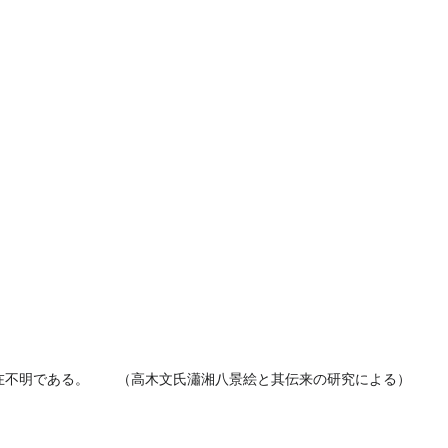
在不明である。 （高木文氏瀟湘八景絵と其伝来の研究による）