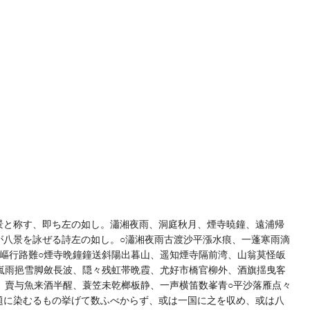
景と称す、即ち左の如し。瀟湘夜雨、洞庭秋月、煙寺暁鐘、遠浦帰
が八景を詠ぜる詩左の如し。○瀟湘夜雨古渡沙平漲水痕、一蓬寒雨滴
嶇行路難○煙寺晩鐘鐘送斜陽出暮山、遥知煙寺隔前湾、山翁莫怪皈
嵐雨挹雪脚斂長波、隠々残虹帯晩霞、尤好市橋官柳外、酒旗揺曳客
、賣与魚来酒半醒、蓑笠未乾榔板静、一声横笛数峯青○平沙落雁点々
題に染むるもの挙げて数ふべからず、或は一国に之を収め、或は八