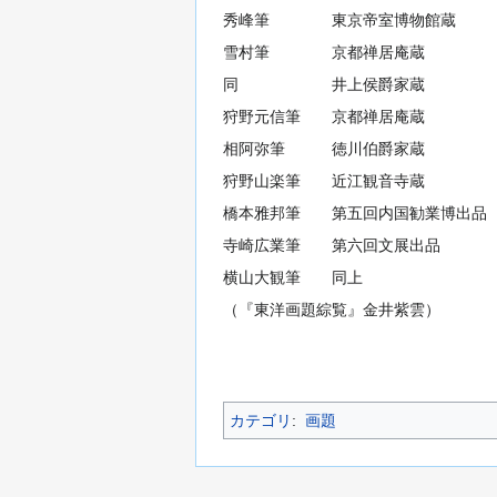
秀峰筆 東京帝室博物館蔵
雪村筆 京都禅居庵蔵
同 井上侯爵家蔵
狩野元信筆 京都禅居庵蔵
相阿弥筆 徳川伯爵家蔵
狩野山楽筆 近江観音寺蔵
橋本雅邦筆 第五回内国勧業博出品
寺崎広業筆 第六回文展出品
横山大観筆 同上
（『東洋画題綜覧』金井紫雲）
カテゴリ
:
画題