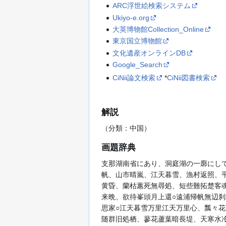
ARC浮世絵検索システム
Ukiyo-e.org
大英博物館Collection_Online
東京国立博物館
文化遺産オンラインDB
Google_Search
CiNii論文検索
*
CiNii図書検索
解説
（分類：中国）
画題辞典
支那湖南省にあり、洞庭湖の一廓にし
帆、山市晴嵐、江天暮雪、漁村返照、
黄昏、蘭枯蕙死無尋処、短些難拓楚客
来晩、欲待峯頭月上還○遠浦帰帆無辺
思家○江天暮雪万里江天万里心、瓢々
随群旧処栖、蓼花蘆葉暗長堤、天寒水