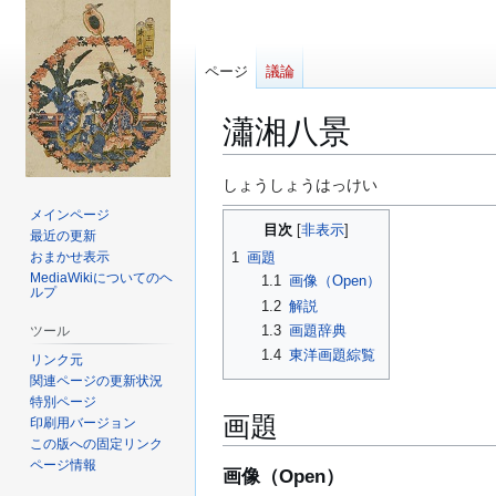
ページ
議論
瀟湘八景
ナ
検
しょうしょうはっけい
ビ
索
メインページ
目次
ゲ
に
最近の更新
ー
移
おまかせ表示
1
画題
MediaWikiについてのヘ
1.1
画像（Open）
シ
動
ルプ
ョ
1.2
解説
ン
1.3
画題辞典
ツール
に
1.4
東洋画題綜覧
リンク元
移
関連ページの更新状況
特別ページ
動
画題
印刷用バージョン
この版への固定リンク
ページ情報
画像（Open）