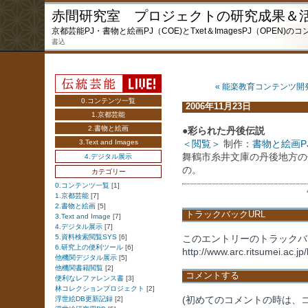
赤間研究室 プロジェクトの研究成果＆
京都芸能PJ・書物と絵画PJ（COE)とTxet＆ImagesPJ（OPEN
書込
« 能楽教育コンテンツ開
0.コンテンツ一覧
2006年11月23日
1.京都芸能
2.書物と絵画
●彩られた丹後伝説
3.Text and Images
＜閲覧＞
制作：
書物と絵画P
舞鶴市糸井文庫の丹後地方の
4.デジタル展示
の。
カテゴリー
0.コンテンツ一覧
[1]
1.京都芸能
[7]
2.書物と絵画
[5]
トラックバックURL
3.Text and Image
[7]
4.デジタル展示
[7]
5.資料検索閲覧SYS
[6]
このエントリーのトラックバッ
6.研究上の便利ツール
[6]
http://www.arc.ritsumei.ac.jp/
他機関デジタル展示
[5]
他機関書籍閲覧
[2]
コメントする
便利なレファレンス書
[3]
林コレクションプロジェクト
[2]
浮世絵DB更新記録
[2]
(初めてのコメントの時は、