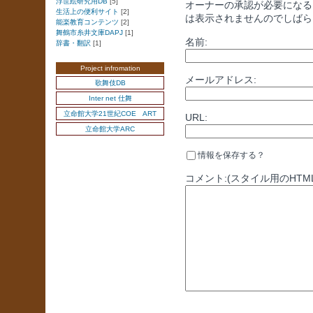
浮世絵研究用DB
[5]
オーナーの承認が必要になる
生活上の便利サイト
[2]
は表示されませんのでしばら
能楽教育コンテンツ
[2]
舞鶴市糸井文庫DAPJ
[1]
名前:
辞書・翻訳
[1]
Project infromation
メールアドレス:
歌舞伎DB
Inter net 仕舞
立命館大学21世紀COE ART
URL:
立命館大学ARC
情報を保存する？
コメント:(スタイル用のHTM