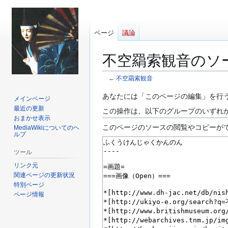
ページ
議論
不空羂索観音のソ
←
不空羂索観音
ナ
検
あなたには「このページの編集」を行
メインページ
ビ
索
最近の更新
この操作は、以下のグループのいずれ
ゲ
に
おまかせ表示
このページのソースの閲覧やコピーが
MediaWikiについてのヘ
ー
移
ルプ
シ
動
ョ
ツール
ン
リンク元
に
関連ページの更新状況
特別ページ
移
ページ情報
動