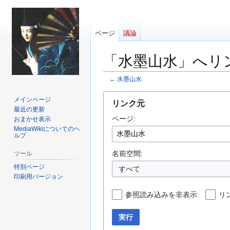
ページ
議論
「水墨山水」へリ
←
水墨山水
ナ
検
メインページ
リンク元
ビ
索
最近の更新
ページ:
ゲ
に
おまかせ表示
MediaWikiについてのヘ
ー
移
ルプ
シ
動
ョ
名前空間:
ツール
ン
特別ページ
すべて
に
印刷用バージョン
移
参照読み込みを非表示
リ
動
実行